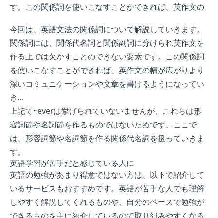
す。この関係詞を使いこなすことができれば、英作文の
幅が広がりより深いコミュニケーションや文章を書ける
今回は、英語文法の関係詞について解説していきます。
ようになっていきます。 関係詞を学び、より英語力を高
関係詞には、関係代名詞と関係副詞に分けられ英作文を
めて幅広いコミュニケーションを取れるようになりまし
作る上では欠かすことのできない要素です。この関係詞
ょう。
を使いこなすことができれば、英作文の幅が広がりより
深いコミュニケーションや文章を書けるようになってい
き...
上記で~everは挙げられていないませんが、これらは形
容詞節や名詞節を作るものではないためです。ここで
は、形容詞節や名詞節を作る関係代名詞を扱っていきま
す。
英語学習が苦手だと感じている人に
英語の勉強があまり得意ではない方は、以下で紹介して
いるサービスもおすすめです。英語が苦手な人でも理解
しやすく解説してくれるものや、自分のペースで勉強が
できるものを主に紹介しているので取り組みやすくなる